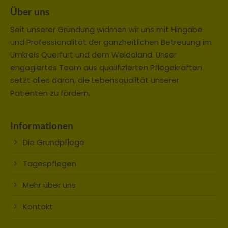
Über uns
Drop us a line
info@yourdomain.com
Seit unserer Gründung widmen wir uns mit Hingabe
und Professionalität der ganzheitlichen Betreuung im
About us
Umkreis Querfurt und dem Weidaland. Unser
engagiertes Team aus qualifizierten Pflegekräften
Lorem ipsum dolor sit amet, consectetuer
setzt alles daran, die Lebensqualität unserer
adipiscing elit.
Patienten zu fördern.
Aenean commodo ligula eget dolor. Aenean
massa. Cum sociis natoque penatibus et
Informationen
magnis dis parturient montes, nascetur
ridiculus mus. Donec quam felis, ultricies nec.
Die Grundpflege
Tagespflegen
Mehr über uns
Kontakt