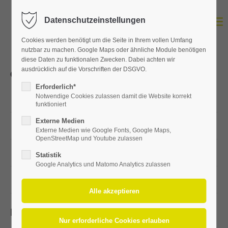
Datenschutzeinstellungen
Login
Cookies werden benötigt um die Seite in Ihrem vollen Umfang
Benutzername
nutzbar zu machen. Google Maps oder ähnliche Module benötigen
diese Daten zu funktionalen Zwecken. Dabei achten wir
ausdrücklich auf die Vorschriften der DSGVO.
Öffnungszeiten
Erforderlich*
Passwort
Notwendige Cookies zulassen damit die Website korrekt
Mo
09:00 - 17:30 Uhr
funktioniert
Externe Medien
Di, Mi
09:00 - 20:00 Uhr
Externe Medien wie Google Fonts, Google Maps,
OpenStreetMap und Youtube zulassen
Do, Fr
09:00 - 18:00 Uhr
Statistik
Anmelden
Google Analytics und Matomo Analytics zulassen
Register
|
Lost your password?
Sa
09:00 - 13:00 Uhr
Support
Pflegedienst Querfurt GmbH
Lorem ipsum dolor sit amet: